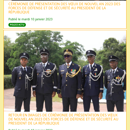
CÉRÉMONIE DE PRÉSENTATION DES VŒUX DE NOUVEL AN 2023 DES
FORCES DE DÉFENSE ET DE SÉCURITÉ AU PRESIDENT DE LA
RÉPUBLIQUE
Publié le mardi 10 janvier 2023
POLICE ACTU
RETOUR EN IMAGES DE CÉRÉMONIE DE PRÉSENTATION DES VŒUX
DE NOUVEL AN 2023 DES FORCES DE DÉFENSE ET DE SÉCURITÉ AU
PRESIDENT DE LA RÉPUBLIQUE