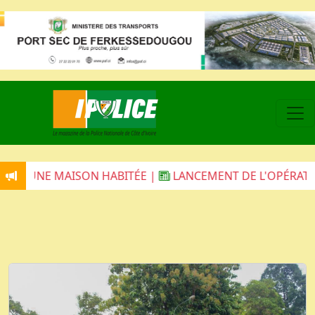
ÉE |
LANCEMENT DE L'OPÉRATION ÉPERVIER X À DALOA 