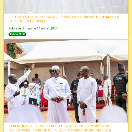
FESTIVITÉS DU 30ÈME ANNIVERSAIRE DE LA PROMOTION 94-96 DE
LA POLICE NATIONALE
Publié le dimanche 14 juillet 2024
POLICE ACTU
CÉRÉMONIE DE 7EME JOUR DU GÉNITEUR DU COMMISSAIRE
DIVISIONNAIRE-MAJOR DE POLICE DIARRASSOUBA IDRISSA À